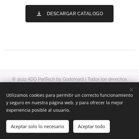
DESCARGAR CATALOGO
© 2022 ADO PenTech by Godomarti | Todos los derechos
reservados.
Utilizamos cookies para permitir un correcto funcionamiento
www. pentech.cl | www.godomarti.cl
y seguro en nuestra página web, y para ofrecer la mejor
contacto@pentech.cl | contacto@godomarti.cl
experiencia posible al usuario.
+56 2 29069649 | +56 2 32633940
Aceptar solo lo necesario
Aceptar todo
Cookies